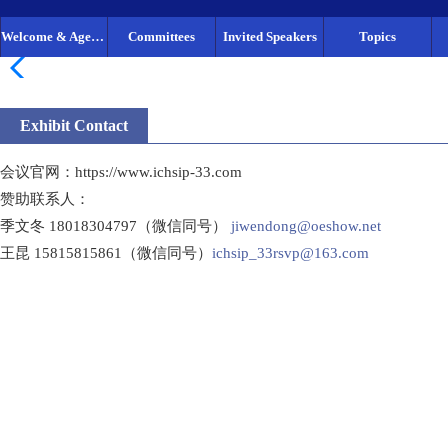
Welcome & Agenda
Committees
Invited Speakers
Topics
Exhibit Contact
会议官网：https://www.ichsip-33.com
赞助联系人：
季文冬 18018304797（微信同号）
jiwendong@oeshow.net
王昆 15815815861（微信同号）
ichsip_33rsvp@163.com